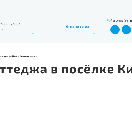
Мы онлайн,
жский, улица
Окна на заказ
43А
жа в посёлке Киляковка
ттеджа в посёлке К