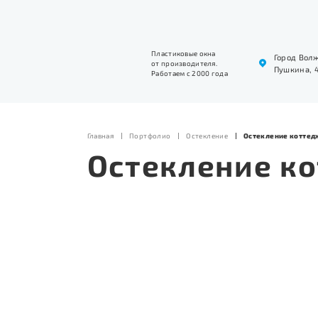
Пластиковые окна
Город Вол
от производителя.
Пушкина, 
Работаем с 2000 года
Главная
Портфолио
Остекление
Остекление коттед
Остекление ко