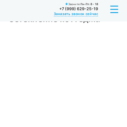
Звоните
Пн-Пт:
8 - 18
Главная
Портфолио
Остекление
Остекление котт
+7 (999) 629-25-19
Заказать звонок сейчас
Остекление коттеджа