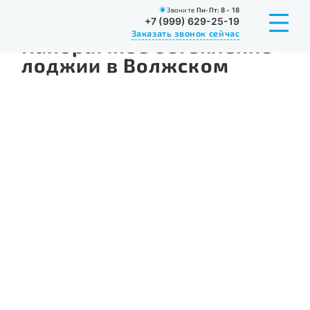
Звоните
Пн-Пт:
8 - 18
Главная
Портфолио
Остекление
Панорамное осте
+7 (999) 629-25-19
Заказать звонок сейчас
Панорамное остекление
лоджии в Волжском